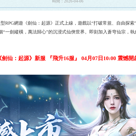
時間：2026-04-06
大型RPG網遊《劍仙：起源》正式上線，遊戲以“打破常規、自由探
個“一劍縱橫，萬法歸心”的沉浸式仙俠世界。即刻加入蒼穹仙宗，執
《劍仙：起源》新服 『飛升16服』 04月07日10:00 震憾開