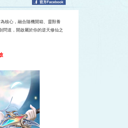
索”為核心，融合隨機開箱、靈獸養
劍問道，開啟屬於你的逆天修仙之
啟