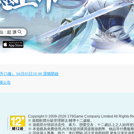
服』 04月05日10:00 震憾開啟
護公告
Copyright © 2009-2026 179Game Company Limited All Rights R
※ 遊戲軟體分級管理辦法:輔導十二歲級。
※ 遊戲部分情節涉及性、暴力、戀愛交友，十二歲以上之人始得使
※ 本遊戲為免費使用,內另有提供購買虛擬遊戲幣、物品等付費服
※ 請依個人興趣、能力、進行體驗,請注意遊戲時間,避免沉迷於遊