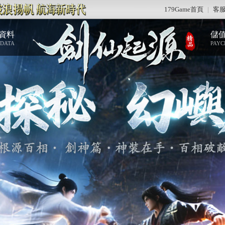
179Game首頁
|
客
資料
儲
 DATA
PAYC