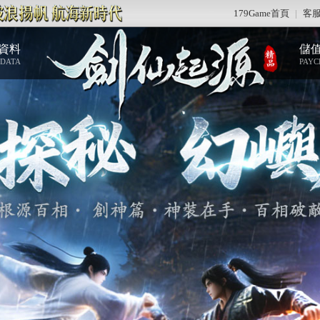
179Game首頁
|
客
資料
儲
 DATA
PAYC