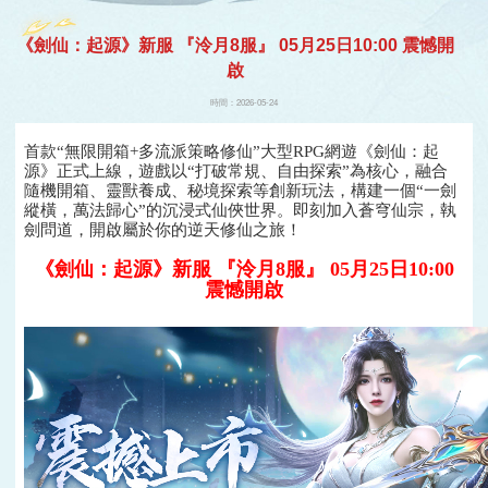
遊戲
《劍仙：起源》新服 『泠月8服』 05月25日10:00 震憾開
啟
時間：2026-05-24
首款“無限開箱+多流派策略修仙”大型RPG網遊《劍仙：起
源》正式上線，遊戲以“打破常規、自由探索”為核心，融合
隨機開箱、靈獸養成、秘境探索等創新玩法，構建一個“一劍
縱橫，萬法歸心”的沉浸式仙俠世界。即刻加入蒼穹仙宗，執
劍問道，開啟屬於你的逆天修仙之旅！
《劍仙：起源》新服 『泠月8服』 05月25日10:00
震憾開啟