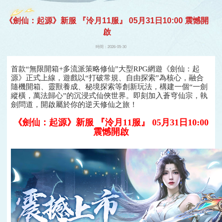
遊戲
《劍仙：起源》新服 『泠月11服』 05月31日10:00 震憾開
啟
時間：2026-05-30
首款“無限開箱+多流派策略修仙”大型RPG網遊《劍仙：起
源》正式上線，遊戲以“打破常規、自由探索”為核心，融合
隨機開箱、靈獸養成、秘境探索等創新玩法，構建一個“一劍
縱橫，萬法歸心”的沉浸式仙俠世界。即刻加入蒼穹仙宗，執
劍問道，開啟屬於你的逆天修仙之旅！
《劍仙：起源》新服 『泠月11服』 05月31日10:00
震憾開啟