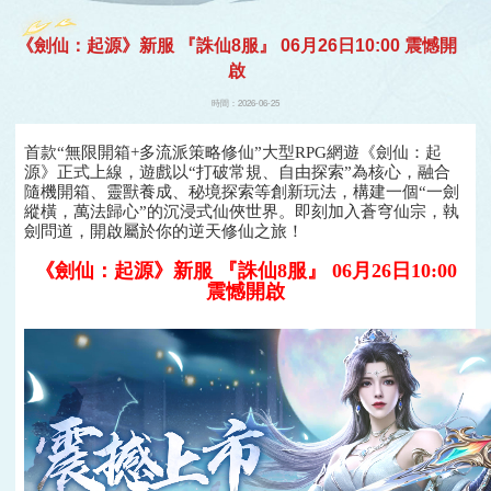
遊戲
《劍仙：起源》新服 『誅仙8服』 06月26日10:00 震憾開
啟
時間：2026-06-25
首款“無限開箱+多流派策略修仙”大型RPG網遊《劍仙：起
源》正式上線，遊戲以“打破常規、自由探索”為核心，融合
隨機開箱、靈獸養成、秘境探索等創新玩法，構建一個“一劍
縱橫，萬法歸心”的沉浸式仙俠世界。即刻加入蒼穹仙宗，執
劍問道，開啟屬於你的逆天修仙之旅！
《劍仙：起源》新服 『誅仙8服』 06月26日10:00
震憾開啟